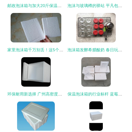
邮政泡沫箱与加大20斤保温箱套装搭配配套纸箱 快递运输包装的完美方案分析
泡沫与玻璃樽的驿站 平凡包装背后的匠心守护
家里泡沫箱千万别丢！这5个隐藏妙用让你的生活省钱又便利
泡沫箱发酵希腊酸奶 春日玩味与轻悦瘦身的默契共鸣
环保耐用新选择 广州高密度防压泡沫箱品质解析
保温泡沫箱的行业标杆 蓝莓车厘子与大闸蟹冷藏保鲜的双重守护 ——隔潮性与保温技术的深度解析（eep企查）