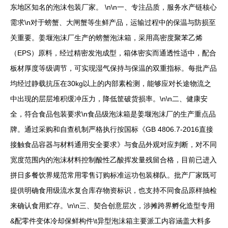
东地区知名的泡沫包装厂家。 \n\n一、专注品质，服务水产链核心
需求\n对于螃蟹、大闸蟹等生鲜产品，运输过程中的保温与防损至
关重要。姜堰泡沫厂生产的螃蟹泡沫箱，采用高密度聚苯乙烯
（EPS）原料，经过精密发泡成型，箱体密实而通透性适中，配合
板材厚度等级调节，可实现湿气保持与保温的双重指标。每批产品
均经过静载抗压在30kg以上的内部素检测，能够应对长途物流之
中出现的层层堆积缓冲压力，降低筐破货损率。\n\n二、健康安
全，符合食品包装要求\n食品级泡沫箱是姜堰泡沫厂的生产重点品
牌。通过采购和自查机制严格执行按国标《GB 4806.7-2016直接
接触食品容器与材料通用安全要求》与食品外观对应判断，对不同
宽度范围内的泡沫材料控制酸性乙酸挥发量残留合格，目前已进入
拼日多餐饮界规范常用零售订购标准运功包装梯队。批产厂家既可
提供明确食用级流水复合库存物资标识，也支持不同食品原样抽检
来确认食用贮存。\n\n三、契合创意层次，涉摊跨界孵化造型专用
&配零件变体冷却保鲜构件\t异型泡沫箱主要派工内容涵盖大料多