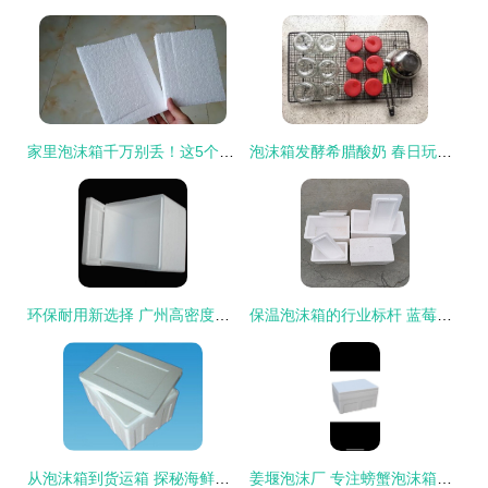
家里泡沫箱千万别丢！这5个隐藏妙用让你的生活省钱又便利
泡沫箱发酵希腊酸奶 春日玩味与轻悦瘦身的默契共鸣
环保耐用新选择 广州高密度防压泡沫箱品质解析
保温泡沫箱的行业标杆 蓝莓车厘子与大闸蟹冷藏保鲜的双重守护 ——隔潮性与保温技术的深度解析（eep企查）
从泡沫箱到货运箱 探秘海鲜保鲜技术
姜堰泡沫厂 专注螃蟹泡沫箱、食品泡沫箱及异型泡沫箱批发定制