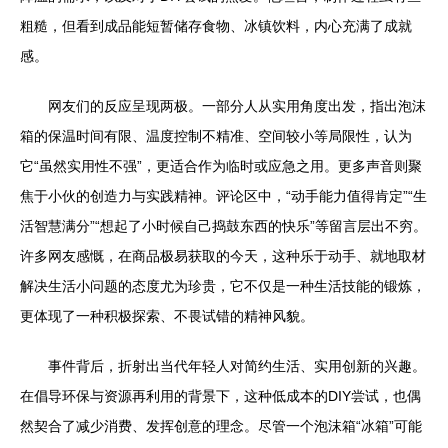
粗糙，但看到成品能短暂储存食物、冰镇饮料，内心充满了成就
感。
网友们的反应呈现两极。一部分人从实用角度出发，指出泡沫
箱的保温时间有限、温度控制不精准、空间较小等局限性，认为
它“虽然实用性不强”，更适合作为临时或应急之用。更多声音则聚
焦于小伙的创造力与实践精神。评论区中，“动手能力值得肯定”“生
活智慧满分”“想起了小时候自己捣鼓东西的快乐”等留言层出不穷。
许多网友感慨，在商品极易获取的今天，这种乐于动手、就地取材
解决生活小问题的态度尤为珍贵，它不仅是一种生活技能的锻炼，
更体现了一种积极探索、不畏试错的精神风貌。
事件背后，折射出当代年轻人对简约生活、实用创新的兴趣。
在倡导环保与资源再利用的背景下，这种低成本的DIY尝试，也偶
然契合了减少消费、发挥创意的理念。尽管一个泡沫箱“冰箱”可能