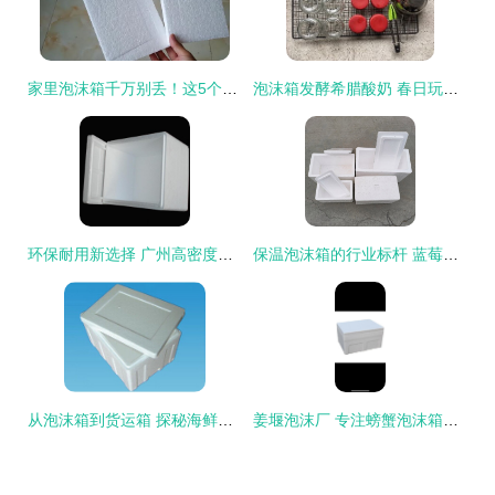
家里泡沫箱千万别丢！这5个隐藏妙用让你的生活省钱又便利
泡沫箱发酵希腊酸奶 春日玩味与轻悦瘦身的默契共鸣
环保耐用新选择 广州高密度防压泡沫箱品质解析
保温泡沫箱的行业标杆 蓝莓车厘子与大闸蟹冷藏保鲜的双重守护 ——隔潮性与保温技术的深度解析（eep企查）
从泡沫箱到货运箱 探秘海鲜保鲜技术
姜堰泡沫厂 专注螃蟹泡沫箱、食品泡沫箱及异型泡沫箱批发定制