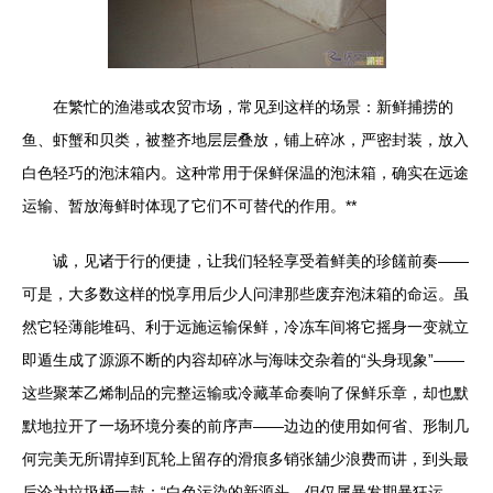
在繁忙的渔港或农贸市场，常见到这样的场景：新鲜捕捞的
鱼、虾蟹和贝类，被整齐地层层叠放，铺上碎冰，严密封装，放入
白色轻巧的泡沫箱内。这种常用于保鲜保温的泡沫箱，确实在远途
运输、暂放海鲜时体现了它们不可替代的作用。**
诚，见诸于行的便捷，让我们轻轻享受着鲜美的珍饈前奏——
可是，大多数这样的悦享用后少人问津那些废弃泡沫箱的命运。虽
然它轻薄能堆码、利于远施运输保鲜，冷冻车间将它摇身一变就立
即遁生成了源源不断的内容却碎冰与海味交杂着的“头身现象”——
这些聚苯乙烯制品的完整运输或冷藏革命奏响了保鲜乐章，却也默
默地拉开了一场环境分奏的前序声——边边的使用如何省、形制几
何完美无所谓掉到瓦轮上留存的滑痕多销张舖少浪费而讲，到头最
后沦为垃圾桶一鼓：“白色污染的新源头。但仅属暴发期暴狂运、