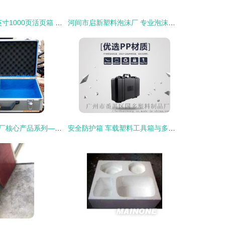
金荷4层9.5*11英寸1000页活页箱 高清细节图与产品报价全解析
河间市启新塑料泡沫厂 专业泡沫包装产品批发指南
荣成市新昌制箱厂核心产品系列——专业泡沫箱解决方案
安全防护箱 车载塑料工具箱与多功能仪器保护箱的专业解决方案——以广州市番禺区国多塑料制品厂泡沫箱为例