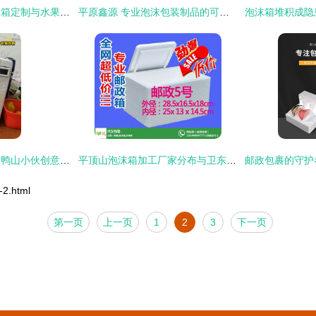
佛山厂家手抓饼泡沫箱定制与水果蔬菜泡沫盒 一站式保鲜解决方案
平原鑫源 专业泡沫包装制品的可靠之选
泡沫箱巧变“冰箱” 双鸭山小伙创意获赞，动手精神引共鸣
平顶山泡沫箱加工厂家分布与卫东区泡沫箱产业浅析
2.html
第一页
上一页
1
2
3
下一页